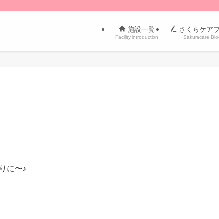
施設一覧
さくらケア
Facility introduction
Sakuracare Blo
りに〜♪